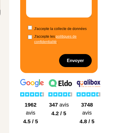
J'accepte la collecte de données
J'accepte les
politiques de
confidentialité
.
Envoyer
1962
3748
347
avis
avis
avis
4.2 / 5
4.5 / 5
4.8 / 5