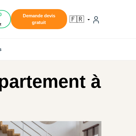
0
Demande devis
🇫🇷
gratuit
t
s
ppartement à