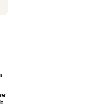
en
rer
de