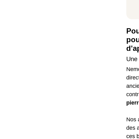
Pou
pou
d'a
Une 
Nemo
dire
anci
contr
pier
Nos a
des 
ces 