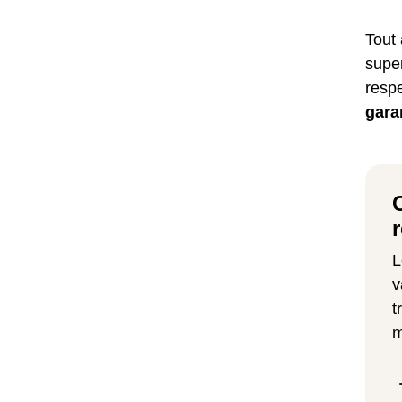
Tout 
super
resp
gara
L
v
t
m