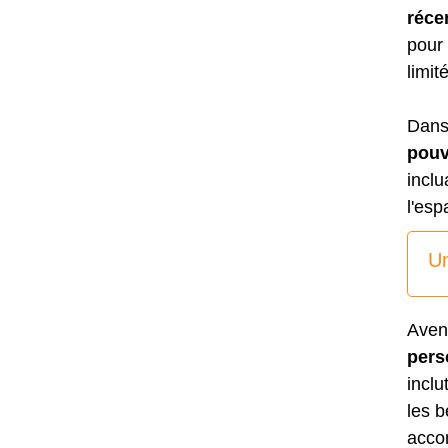
réce
pour 
limit
Dans
pouv
inclu
l'esp
Un
Aven
pers
inclu
les b
acco