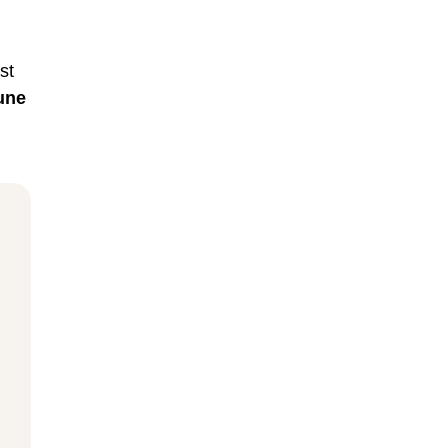
st
une