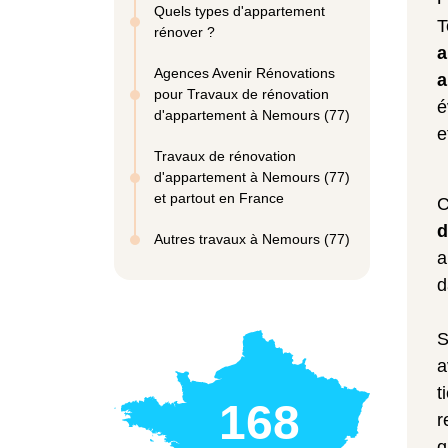
Quels types d'appartement
T
rénover ?
a
Agences Avenir Rénovations
a
pour Travaux de rénovation
é
d'appartement à Nemours (77)
e
Travaux de rénovation
d'appartement à Nemours (77)
et partout en France
C
d
Autres travaux à Nemours (77)
a
d
S
a
t
168
r
q