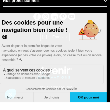
Nos professionnels
🇫🇷
France
Filiale du groupe At Home