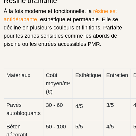
Résine drainante
À la fois moderne et fonctionnelle, la
résine est
antidérapante,
esthétique et perméable. Elle se
décline en plusieurs couleurs et finitions. Parfaite
pour les zones sensibles comme les abords de
piscine ou les entrées accessibles PMR.
Matériaux
Coût
Esthétique
Entretien
D
moyen/m²
(€)
Pavés
30 - 60
3/5
4
4/5
autobloquants
Béton
50 - 100
5/5
4/5
5
décoratif