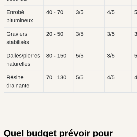
Enrobé
40 - 70
3/5
4/5
5
bitumineux
Graviers
20 - 50
3/5
3/5
3
stabilisés
Dalles/pierres
80 - 150
5/5
3/5
5
naturelles
Résine
70 - 130
5/5
4/5
4
drainante
Quel budget prévoir pour